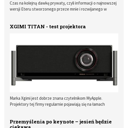
Czas na kolejną dawkę prywaty, czyli informacji o najnowszej
wersji Eteru stworzonego przeze mnie i rozwijanego w
naszym studio Apparent Software programu do odbioru stacji
radiowych. Najnowsza wersja 3.2 dostępna jest już zarówno
XGIMI TITAN - test projektora
w App Store jak i w sklepie Google Play.
Marka Xgimi jest dobrze znana czytelnikom MyApple.
Projektory tej firmy regularnie pojawiają się na łamach
serwisu, bo producent od lat pokazuje, że potrafi łączyć
nowoczesne technologie z prostotą obsługi i dopracowanym
Przemyślenia po keynote – jesień będzie
wzornictwem. Do tej pory miałem okazję testować różne
ciekawa