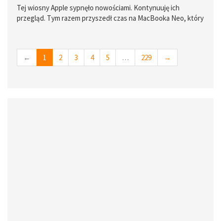
Tej wiosny Apple sypnęło nowościami. Kontynuuję ich
przegląd. Tym razem przyszedł czas na MacBooka Neo, który
jak Neo z Matriksu… rozwalił moim zdaniem system, a
dokładnie to rynek niedrogich laptopów.
←
1
2
3
4
5
…
229
→