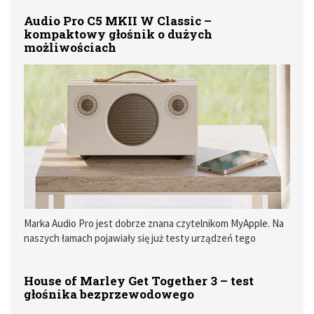
Najnowsza wersja przynosi funkcję, o którą od dawna pytało
Audio Pro C5 MKII W Classic –
wielu użytkowników – możliwość dodawania własnych
kompaktowy głośnik o dużych
obrazków do stacji.
możliwościach
Marka Audio Pro jest dobrze znana czytelnikom MyApple. Na
naszych łamach pojawiały się już testy urządzeń tego
producenta, a pół roku temu opisywałem model Audio Pro
C10 MK II W Classic. Był to głośnik większy, przeznaczony do
House of Marley Get Together 3 – test
nagłośnienia większych pomieszczeń, który zrobił na mnie
głośnika bezprzewodowego
bardzo dobre wrażenie. Tym razem do testów trafił Audio
Pro C5 MK II W Classic, czyli konstrukcja wyraźnie mniejsza,