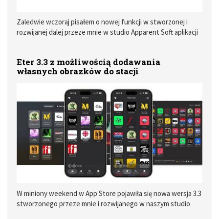
Zaledwie wczoraj pisałem o nowej funkcji w stworzonej i
rozwijanej dalej przeze mnie w studio Apparent Soft aplikacji
radiowej Eter, która w wersji 3.3 zyskała funkcję dodawania
własnych obrazków do stacji radiowych, a już od dzisiaj do 30
Eter 3.3 z możliwością dodawania
lipca można kupić jej pełną wersję znacznie taniej w ramach
własnych obrazków do stacji
akcji Indie App Sales. W promocji dostępne są także pełne
wersje innych naszych aplikacji jak Trickster i Cashculator.
W miniony weekend w App Store pojawiła się nowa wersja 3.3
stworzonego przeze mnie i rozwijanego w naszym studio
Apparent Software programu Eter dla macOS, iOS i tvOS.