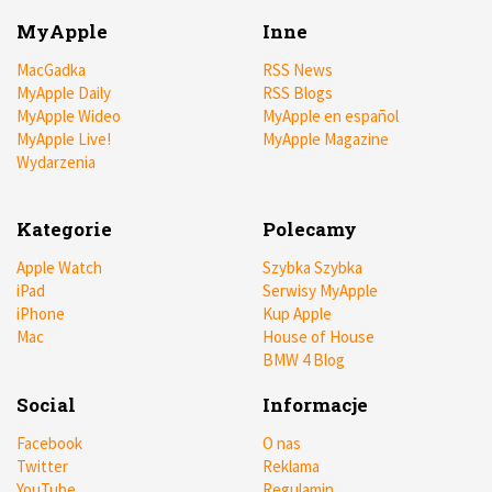
MyApple
Inne
MacGadka
RSS News
MyApple Daily
RSS Blogs
MyApple Wideo
MyApple en español
MyApple Live!
MyApple Magazine
Wydarzenia
Kategorie
Polecamy
Apple Watch
Szybka Szybka
iPad
Serwisy MyApple
iPhone
Kup Apple
Mac
House of House
BMW 4 Blog
Social
Informacje
Facebook
O nas
Twitter
Reklama
YouTube
Regulamin